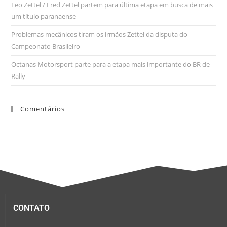
Leo Zettel / Fred Zettel partem para última etapa em busca de mais
um título paranaense
Problemas mecânicos tiram os irmãos Zettel da disputa do
Campeonato Brasileiro
Octanas Motorsport parte para a etapa mais importante do BR de
Rally
Comentários
CONTATO