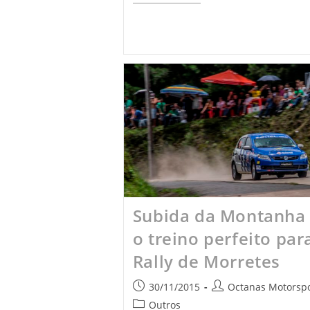
Subida da Montanha 
o treino perfeito par
Rally de Morretes
30/11/2015
Octanas Motorspo
Outros