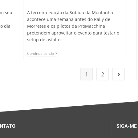
om seu
A terceira edição da Subida da Montanha
acontece uma semana antes do Rally de
mo dia
Morretes e os pilotos da ProMacchina
pretendem aproveitar o evento para testar o
setup de asfalto…
Continue Lendo
1
2
NTATO
SIGA-ME