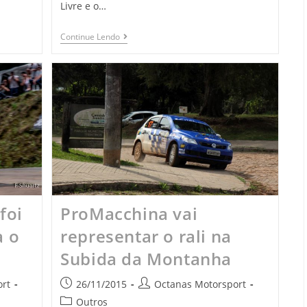
Livre e o…
Continue Lendo
foi
ProMacchina vai
a o
representar o rali na
Subida da Montanha
rt
26/11/2015
Octanas Motorsport
Outros