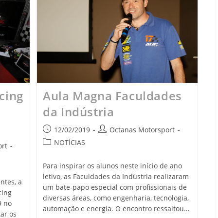
cing
Aula Magna Faculdades
da Indústria
s
12/02/2019
Octanas Motorsport
NOTÍCIAS
rt
Para inspirar os alunos neste início de ano
letivo, as Faculdades da Indústria realizaram
ntes, a
um bate-papo especial com profissionais de
cing
diversas áreas, como engenharia, tecnologia,
9 no
automação e energia. O encontro ressaltou…
ar os