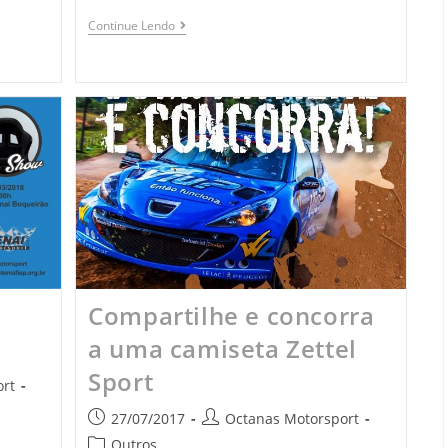
Continue Lendo
Compartilhe e concorra
a uma camiseta Zettel
Sport
rt
27/07/2017
Octanas Motorsport
Outros