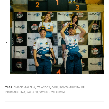
TAGS
:
DMACK
,
GALERIA
,
ITAIACOCA
,
OMP
,
PONTA GROSSA
,
PR
,
PROMACCHINA
,
RALLYPR
,
VW GOL
,
WZ COMM