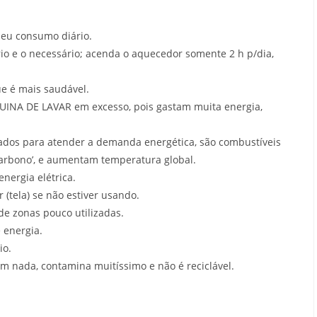
eu consumo diário.
o e o necessário; acenda o aquecedor somente 2 h p/dia,
e é mais saudável.
INA DE LAVAR em excesso, pois gastam muita energia,
ados para atender a demanda energética, são combustíveis
carbono’, e aumentam temperatura global.
nergia elétrica.
 (tela) se não estiver usando.
de zonas pouco utilizadas.
 energia.
io.
 nada, contamina muitíssimo e não é reciclável.