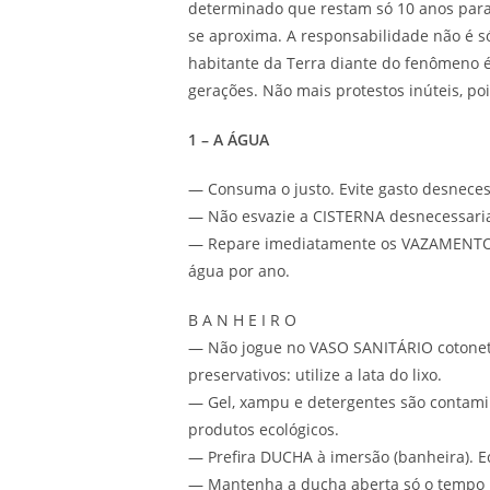
determinado que restam só 10 anos para 
se aproxima. A responsabilidade não é s
habitante da Terra diante do fenômeno é 
gerações. Não mais protestos inúteis, 
1 – A ÁGUA
— Consuma o justo. Evite gasto desneces
— Não esvazie a CISTERNA desnecessariam
— Repare imediatamente os VAZAMENTOS:
água por ano.
B A N H E I R O
— Não jogue no VASO SANITÁRIO cotonete
preservativos: utilize a lata do lixo.
— Gel, xampu e detergentes são contami
produtos ecológicos.
— Prefira DUCHA à imersão (banheira). Ec
— Mantenha a ducha aberta só o tempo 