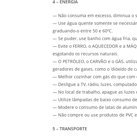
4 – ENERGIA
— Não consuma em excesso, diminua o s
— Use água quente somente se necessári
graduando-o entre 50 e 60ºC.
— Se puder, use banho com água fria, qu
— Evite o FERRO, o AQUECEDOR e a MÁQU
esgotando os recursos naturais.
— O PETRÓLEO, o CARVÃO e o GÁS, utiliz
geradores de gases, como o ‘dióxido de 
— Melhor cozinhar com gás do que com e
— Desligue a TV, rádio, luzes, computador
— No local de trabalho, apague as luzes 
— Utilize lâmpadas de baixo consumo de
— Modere o consumo de latas de alumín
— Não compre ou use produtos de PVC em
5 – TRANSPORTE