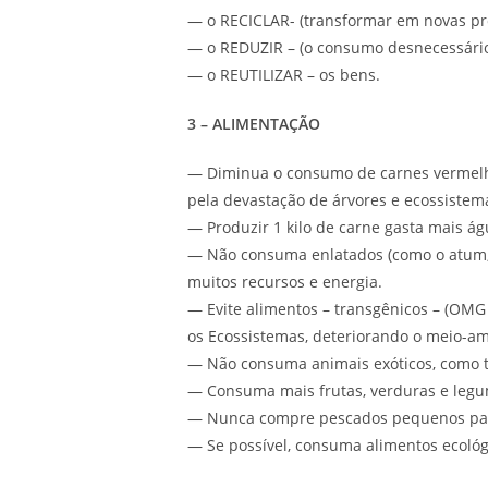
— o RECICLAR- (transformar em novas pro
— o REDUZIR – (o consumo desnecessário 
— o REUTILIZAR – os bens.
3 – ALIMENTAÇÃO
— Diminua o consumo de carnes vermelha
pela devastação de árvores e ecossistema
— Produzir 1 kilo de carne gasta mais á
— Não consuma enlatados (como o atum, 
muitos recursos e energia.
— Evite alimentos – transgênicos – (OM
os Ecossistemas, deteriorando o meio-am
— Não consuma animais exóticos, como tar
— Consuma mais frutas, verduras e legu
— Nunca compre pescados pequenos pa
— Se possível, consuma alimentos ecológic