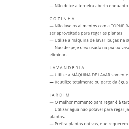
— Não deixe a torneira aberta enquanto 
C O Z I N H A
— Não lave os alimentos com a TORNEIRA 
ser aproveitada para regar as plantas.
— Utilize a máquina de lavar louças na
— Não despeje óleo usado na pia ou vaso s
eliminar.
L A V A N D E R I A
— Utilize a MÁQUINA DE LAVAR somente q
— Reutilize totalmente ou parte da água
J A R D I M
— O melhor momento para regar é à tar
— Utilizar água não potável para regar j
plantas.
— Prefira plantas nativas, que requere