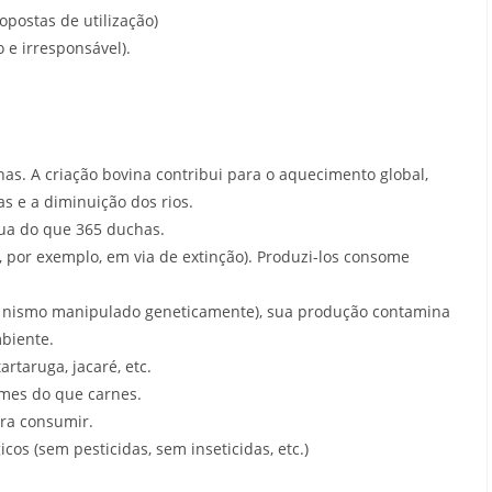
postas de utilização)
e irresponsável).
s. A criação bovina contribui para o aquecimento global,
s e a diminuição dos rios.
gua do que 365 duchas.
por exemplo, em via de extinção). Produzi-los consome
G nismo manipulado geneticamente), sua produção contamina
biente.
taruga, jacaré, etc.
mes do que carnes.
ra consumir.
os (sem pesticidas, sem inseticidas, etc.)