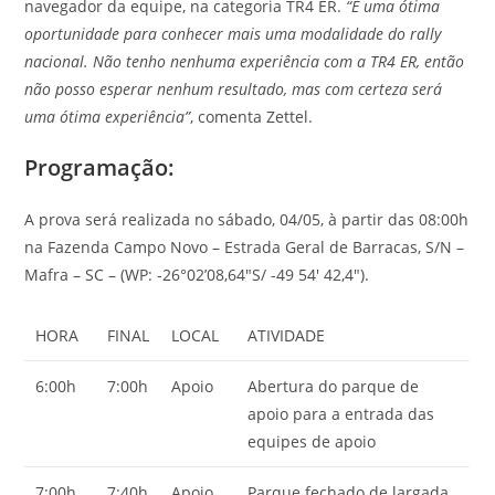
navegador da equipe, na categoria TR4 ER.
“É uma ótima
oportunidade para conhecer mais uma modalidade do rally
nacional. Não tenho nenhuma experiência com a TR4 ER, então
não posso esperar nenhum resultado, mas com certeza será
uma ótima experiência”
, comenta Zettel.
Programação:
A prova será realizada no sábado, 04/05, à partir das 08:00h
na Fazenda Campo Novo – Estrada Geral de Barracas, S/N –
Mafra – SC – (WP: -26°02’08,64″S/ -49 54′ 42,4″).
HORA
FINAL
LOCAL
ATIVIDADE
6:00h
7:00h
Apoio
Abertura do parque de
apoio para a entrada das
equipes de apoio
7:00h
7:40h
Apoio
Parque fechado de largada