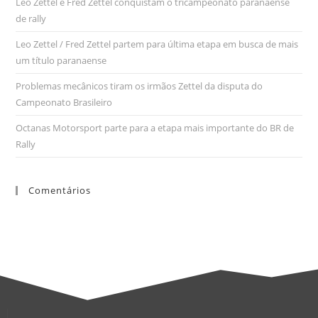
Leo Zettel e Fred Zettel conquistam o tricampeonato paranaense
de rally
Leo Zettel / Fred Zettel partem para última etapa em busca de mais
um título paranaense
Problemas mecânicos tiram os irmãos Zettel da disputa do
Campeonato Brasileiro
Octanas Motorsport parte para a etapa mais importante do BR de
Rally
Comentários