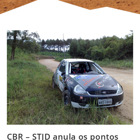
CBR – STJD anula os pontos