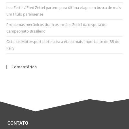
Leo Zettel / Fred Zettel partem para última etapa em busca de mais
um título paranaense
Problemas mecânicos tiram os irmãos Zettel da disputa do
Campeonato Brasileiro
Octanas Motorsport parte para a etapa mais importante do BR de
Rally
Comentários
CONTATO