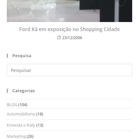
Ford Ká em exposição no Shopping Cidade
23/12/2006
Pesquisa
Categorias
BLOG
(104)
Automobilismo
(18)
Entenda o Rally
(13)
Marketing
(26)