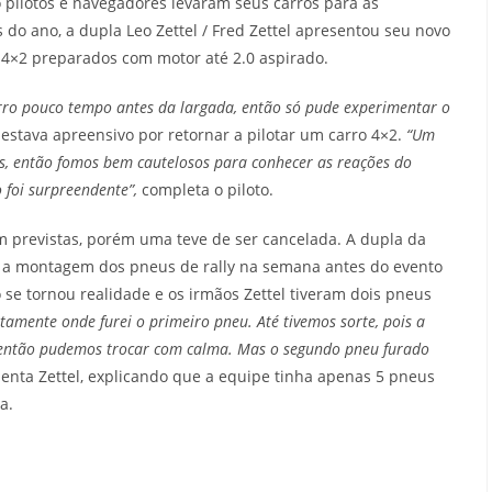
 pilotos e navegadores levaram seus carros para as
 do ano, a dupla Leo Zettel / Fred Zettel apresentou seu novo
s 4×2 preparados com motor até 2.0 aspirado.
ro pouco tempo antes da largada, então só pude experimentar o
estava apreensivo por retornar a pilotar um carro 4×2.
“Um
es, então fomos bem cautelosos para conhecer as reações do
 foi surpreendente”,
completa o piloto.
 previstas, porém uma teve de ser cancelada. A dupla da
 a montagem dos pneus de rally na semana antes do evento
 se tornou realidade e os irmãos Zettel tiveram dois pneus
atamente onde furei o primeiro pneu. Até tivemos sorte, pois a
, então pudemos trocar com calma. Mas o segundo pneu furado
menta Zettel, explicando que a equipe tinha apenas 5 pneus
a.