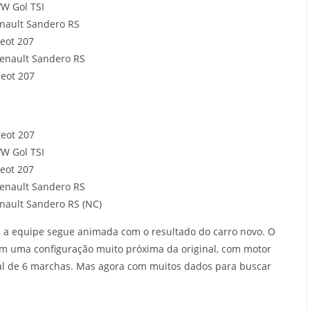
VW Gol TSI
Renault Sandero RS
geot 207
Renault Sandero RS
geot 207
geot 207
VW Gol TSI
geot 207
Renault Sandero RS
enault Sandero RS (NC)
 a equipe segue animada com o resultado do carro novo. O
om uma configuração muito próxima da original, com motor
l de 6 marchas. Mas agora com muitos dados para buscar
.