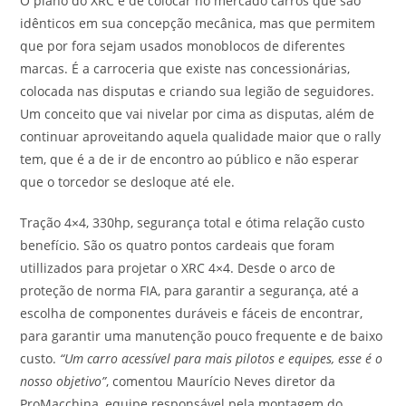
O plano do XRC é de colocar no mercado carros que são
idênticos em sua concepção mecânica, mas que permitem
que por fora sejam usados monoblocos de diferentes
marcas. É a carroceria que existe nas concessionárias,
colocada nas disputas e criando sua legião de seguidores.
Um conceito que vai nivelar por cima as disputas, além de
continuar aproveitando aquela qualidade maior que o rally
tem, que é a de ir de encontro ao público e não esperar
que o torcedor se desloque até ele.
Tração 4×4, 330hp, segurança total e ótima relação custo
benefício. São os quatro pontos cardeais que foram
utillizados para projetar o XRC 4×4. Desde o arco de
proteção de norma FIA, para garantir a segurança, até a
escolha de componentes duráveis e fáceis de encontrar,
para garantir uma manutenção pouco frequente e de baixo
custo.
“Um carro acessível para mais pilotos e equipes, esse é o
nosso objetivo”
, comentou Maurício Neves diretor da
ProMacchina, equipe responsável pela montagem do