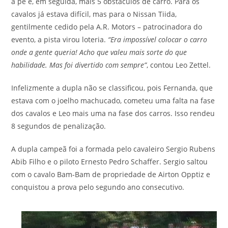
à pé e, em seguida, mais 5 obstáculos de carro. Para os
cavalos já estava difícil, mas para o Nissan Tiida,
gentilmente cedido pela A.R. Motors – patrocinadora do
evento, a pista virou loteria.
“Era impossível colocar o carro
onde a gente queria! Acho que valeu mais sorte do que
habilidade. Mas foi divertido com sempre”
, contou Leo Zettel.
Infelizmente a dupla não se classificou, pois Fernanda, que
estava com o joelho machucado, cometeu uma falta na fase
dos cavalos e Leo mais uma na fase dos carros. Isso rendeu
8 segundos de penalização.
A dupla campeã foi a formada pelo cavaleiro Sergio Rubens
Abib Filho e o piloto Ernesto Pedro Schaffer. Sergio saltou
com o cavalo Bam-Bam de propriedade de Airton Opptiz e
conquistou a prova pelo segundo ano consecutivo.