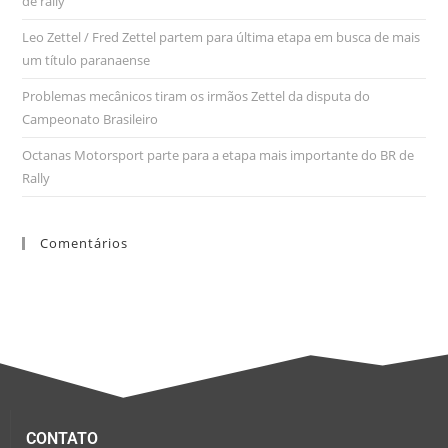
de rally
Leo Zettel / Fred Zettel partem para última etapa em busca de mais
um título paranaense
Problemas mecânicos tiram os irmãos Zettel da disputa do
Campeonato Brasileiro
Octanas Motorsport parte para a etapa mais importante do BR de
Rally
Comentários
CONTATO