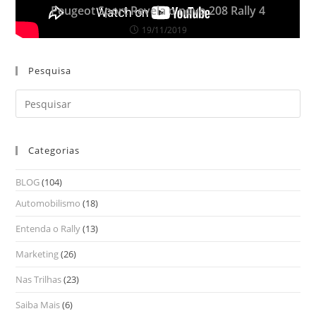
Peugeot Sport Revela o novo 208 Rally 4
19/11/2019
Pesquisa
Categorias
BLOG
(104)
Automobilismo
(18)
Entenda o Rally
(13)
Marketing
(26)
Nas Trilhas
(23)
Saiba Mais
(6)